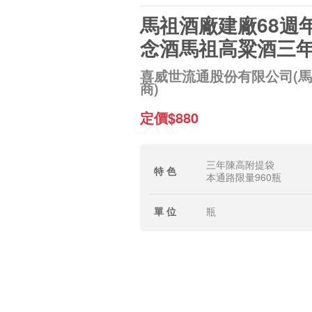
馬祖酒廠建廠68週
念酒馬祖高粱酒三
喜威世流通股份有限公司(
商)
定價$880
三年陳高附提袋
特 色
本通路限量960瓶
單 位
瓶