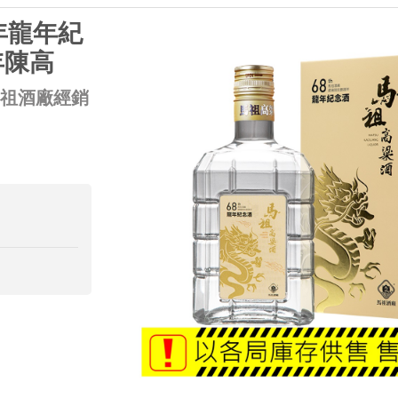
年龍年紀
年陳高
馬祖酒廠經銷