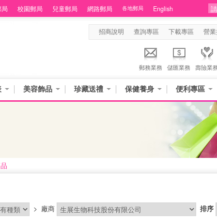
郵局
校園郵局
兒童郵局
網路郵局
各地郵局
English
招商說明
查詢專區
下載專區
營業
郵務業務
儲匯業務
壽險業
表
美容飾品
珍藏送禮
保健養身
便利專區
商品
>
廠商
排序