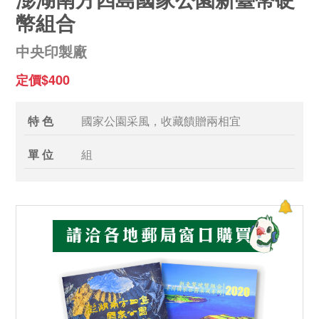
幣組合
中央印製廠
定價$400
特 色
國家公園采風，收藏饋贈兩相宜
單 位
組