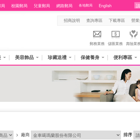
郵局
校園郵局
兒童郵局
網路郵局
各地郵局
English
招商說明
查詢專區
下載專區
營業
郵務業務
儲匯業務
壽險業
表
美容飾品
珍藏送禮
保健養身
便利專區
>
廠商
排序