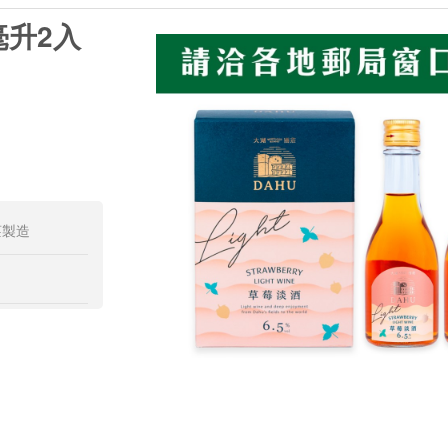
毫升2入
莊製造