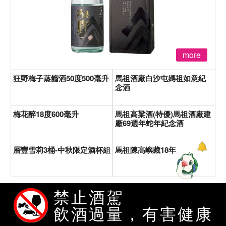
more
狂野梅子蒸餾酒50度500毫升
馬祖酒廠白沙屯媽祖如意紀
念酒
梅花醉18度600毫升
馬祖高粱酒(特優)馬祖酒廠建
廠69週年蛇年紀念酒
層豐雪莉3桶-中秋限定酒杯組
馬祖陳高嶼藏18年
禁止酒駕
熱賣商品排行榜
飲酒過量，有害健康
愛之味純濃燕麥-24瓶裝（新）