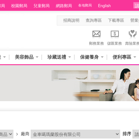
郵局
校園郵局
兒童郵局
網路郵局
各地郵局
English
招商說明
查詢專區
下載專區
營業
郵務業務
儲匯業務
壽險業
表
美容飾品
珍藏送禮
保健養身
便利專區
>
廠商
排序