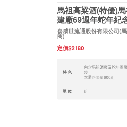
馬祖高粱酒(特優)
建廠69週年蛇年紀
喜威世流通股份有限公司(
商)
定價$2180
內含馬祖酒廠及蛇年圖
特 色
袋
本通路限量600組
單 位
組