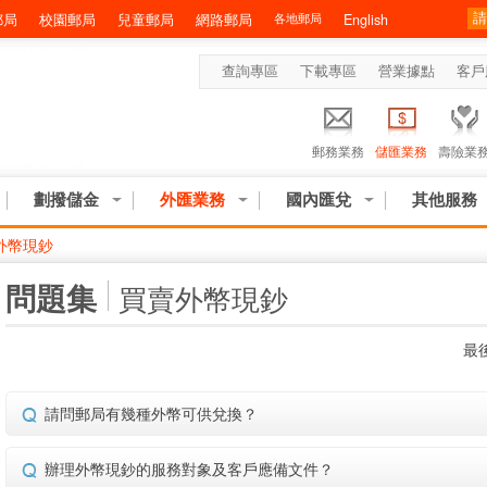
郵局
校園郵局
兒童郵局
網路郵局
各地郵局
English
查詢專區
下載專區
營業據點
客戶
郵務業務
儲匯業務
壽險業
劃撥儲金
外匯業務
國內匯兌
其他服務
外幣現鈔
:::
問題集
買賣外幣現鈔
最後
請問郵局有幾種外幣可供兌換？
辦理外幣現鈔的服務對象及客戶應備文件？