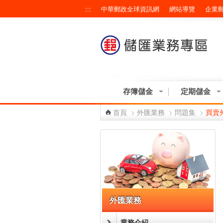
跳到主要內容區塊
:::
中華郵政全球資訊網
網站導覽
企業
存簿儲金
定期儲金
首頁
>
外匯業務
>
問題集
>
買賣
:::
外匯業務
業務介紹