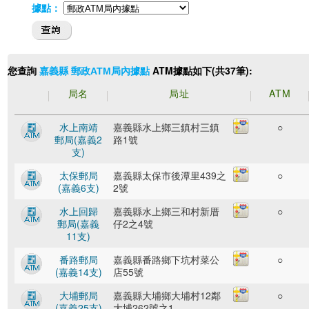
據點：
您查詢
ATM據點如下(共37筆):
嘉義縣 郵政ATM局內據點
局名
局址
ATM
水上南靖
嘉義縣水上鄉三鎮村三鎮
○
郵局(嘉義2
路1號
支)
太保郵局
嘉義縣太保市後潭里439之
○
(嘉義6支)
2號
水上回歸
嘉義縣水上鄉三和村新厝
○
郵局(嘉義
仔2之4號
11支)
番路郵局
嘉義縣番路鄉下坑村菜公
○
(嘉義14支)
店55號
大埔郵局
嘉義縣大埔鄉大埔村12鄰
○
(嘉義25支)
大埔262號之1