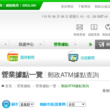
局
網路郵局
ENGLISH
查詢專區
下載專區
郵政出版
115 年 08 月 08 日 星期六
10 : 12 : 29
GMT+8 :
郵務業務
儲匯業務
壽險
訊息中心
營業據點
:::
營業據點一覽
郵政ATM據點查詢
首頁
>
營業據點
>
營業據點一覽
>
郵政ATM據點查詢
最後
縣市
鄉鎮市區(請選擇)