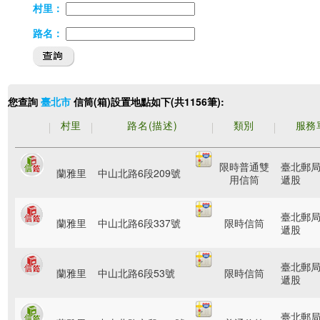
村里：
路名：
您查詢
信筒(箱)設置地點如下(共1156筆):
臺北市
村里
路名(描述)
類別
服務
限時普通雙
臺北郵
蘭雅里
中山北路6段209號
用信筒
遞股
臺北郵
蘭雅里
中山北路6段337號
限時信筒
遞股
臺北郵
蘭雅里
中山北路6段53號
限時信筒
遞股
臺北郵