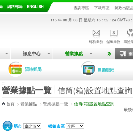
局
網路郵局
ENGLISH
查詢專區
下載專區
郵政出版
115 年 08 月 08 日 星期六
15 : 52 : 24
GMT+8 :
郵務業務
儲匯業務
壽險
訊息中心
營業據點
:::
營業據點一覽
信筒(箱)設置地點查詢
首頁
>
營業據點
>
營業據點一覽
>
信筒(箱)設置地點查詢
最後
縣市
鄉鎮市區