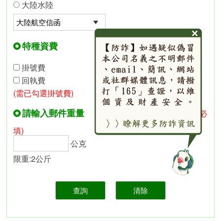
大陸水陸
特種資費
掛號費
回執費
(需已勾選掛號費)
請輸入郵件重量
(必
填)
公克
限重:2公斤