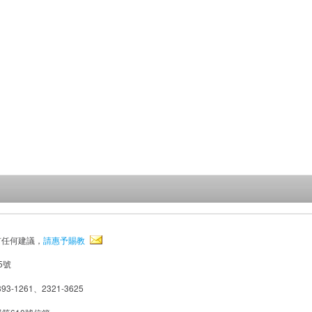
有任何建議，
請惠予賜教
5號
93-1261、2321-3625