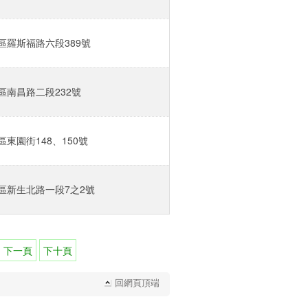
羅斯福路六段389號‎
南昌路二段232號‎
東園街148、150號‎
區新生北路一段7之2號‎
下一頁
下十頁
回網頁頂端