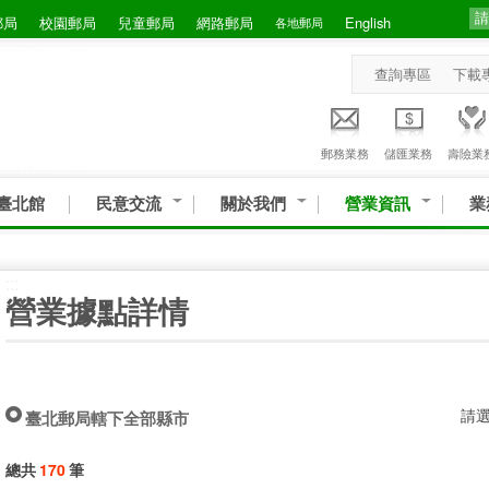
郵局
校園郵局
兒童郵局
網路郵局
English
各地郵局
查詢專區
下載
郵務業務
儲匯業務
壽險業
臺北館
民意交流
關於我們
營業資訊
業
:::
營業據點詳情
請
臺北郵局轄下全部縣市
總共
170
筆