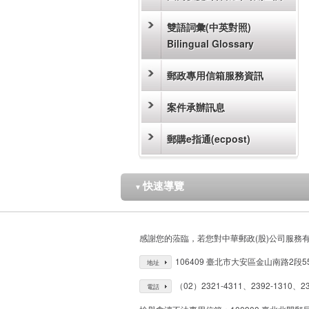
雙語詞彙(中英對照)
Bilingual Glossary
郵政專用信箱服務資訊
案件承辦訊息
郵購e指通(ecpost)
快速導覽
▼
感謝您的蒞臨，若您對中華郵政(股)公司服務
106409 臺北市大安區金山南路2段5
地址
（02）2321-4311、2392-1310、23
電話