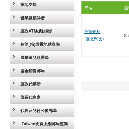
當地支局
局名
服
營業據點詳情
郵政ATM據點查詢
故宮郵局
(0
(臺北59支)
信筒(箱)設置地點查詢
國際匯兌經辦局
基金銷售郵局
郵政代辦所
郵票代售處
代售及兌付公債郵局
iTaiwan免費上網郵局查詢