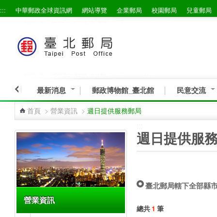
:::
中華郵政全球資訊網
網站導覽
企業郵局
校園郵局
兒童郵局
跳到主要內容區塊
最新消息
郵政博物館_臺北館
民意交流
首頁
>
營業資訊
>
週日提供服務郵局
:::
:::
週日提供服
臺北郵局轄下全部縣
營業資訊
總共
1
筆