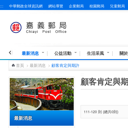
:::
中華郵政全球資訊網
網站導覽
企業郵局
校園郵局
兒童郵局
跳到主要內容區塊
最新消息
公益活動
生活采風
關於
首頁
>
最新消息
>
顧客肯定與期許
:::
:::
顧客肯定與
111-120 則 (總共0則)
最新消息