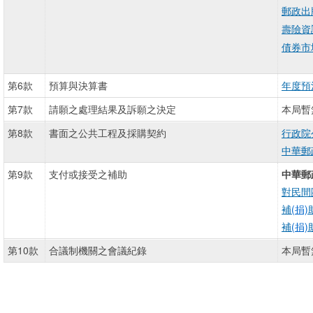
郵政出
壽險資
債券市
第6款
預算與決算書
年度預
第7款
請願之處理結果及訴願之決定
本局暫
第8款
書面之公共工程及採購契約
行政院
中華郵
第9款
支付或接受之補助
中華郵
對民間
補
(捐)
補
(捐)
第10款
合議制機關之會議紀錄
本局暫