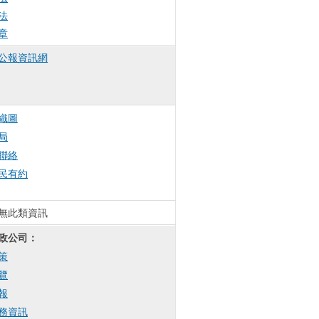
法
章
公報資訊網
織圖
局
聯絡
民有約
無此類資訊
政公司：
策
覽
報
務資訊