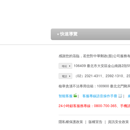
快速導覽
▼
感謝您的蒞臨，若您對中華郵政(股)公司服務
106409 臺北市大安區金山南路2段5
地址
（02）2321-4311、2392-1310、23
電話
檢舉貪瀆不法專用信箱：100900 臺北北門郵
智能客服
|
客服專線語音操作手冊
|
24小時顧客服務專線：0800-700-365、手機請改
隱私權保護政策
|
版權宣告
|
資訊安全政策