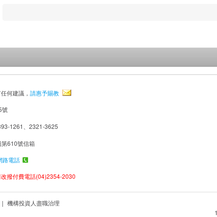
有任何建議，
請惠予賜教
5號
93-1261、2321-3625
局第610號信箱
網路電話
撥付費電話(04)2354-2030
|
機構投資人盡職治理