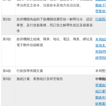
準法所定之命令、法規命令及地方自治法規。
郵政子
營業規
第2款
政府機關為協助下級機關或屬官統一解釋法令、認定
行政院
事實、及行使裁量權，而訂頒之解釋性規定及裁量基
準
第3款
政府機關之組織、職掌、地址、電話、傳真、網址及
本局組
電子郵件信箱帳號
當地支
與我們
經理與
第4款
行政指導有關文書
本局暫
第5款
施政計畫、業務統計及研究報告
中華郵
營運政
統計要
郵政年
財務業