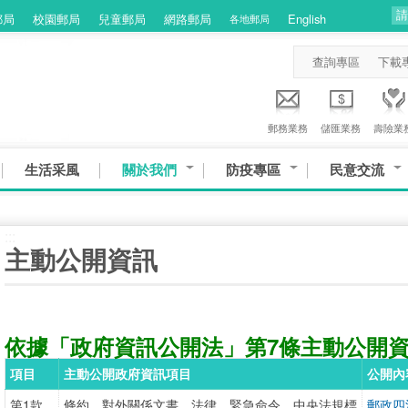
郵局
校園郵局
兒童郵局
網路郵局
English
各地郵局
查詢專區
下載
郵務業務
儲匯業務
壽險業
生活采風
關於我們
防疫專區
民意交流
:::
主動公開資訊
依據「政府資訊公開法」第7條主動公開
項目
主動公開政府資訊項目
公開內
第1款
條約、對外關係文書、法律、緊急命令、中央法規標
郵政四