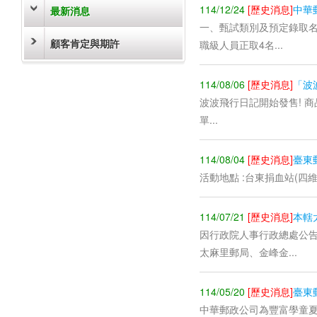
114/12/24
[歷史消息]
中華
最新消息
一、甄試類別及預定錄取名
顧客肯定與期許
職級人員正取4名...
114/08/06
[歷史消息]
「波
波波飛行日記開始發售! 
單...
114/08/04
[歷史消息]
臺東
活動地點 :台東捐血站(四維路三段
114/07/21
[歷史消息]
本轄
因行政院人事行政總處公
太麻里郵局、金峰金...
114/05/20
[歷史消息]
臺東
中華郵政公司為豐富學童夏