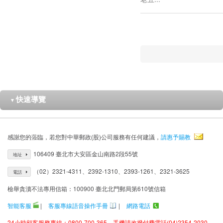
快速導覽
▼
感謝您的蒞臨，若您對中華郵政(股)公司服務有任何建議，
請惠予賜教
106409 臺北市大安區金山南路2段55號
地址
（02）2321-4311、2392-1310、2393-1261、2321-3625
電話
檢舉貪瀆不法專用信箱：100900 臺北北門郵局第610號信箱
智能客服
|
客服專線語音操作手冊
|
網路電話
24小時顧客服務專線：0800-700-365、手機請改撥付費電話(04)2354-2030