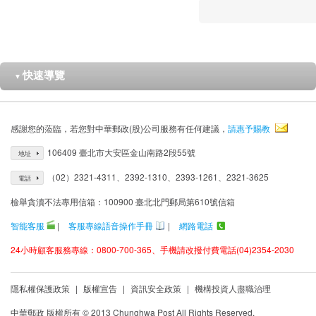
快速導覽
▼
感謝您的蒞臨，若您對中華郵政(股)公司服務有任何建議，
請惠予賜教
106409 臺北市大安區金山南路2段55號
地址
（02）2321-4311、2392-1310、2393-1261、2321-3625
電話
檢舉貪瀆不法專用信箱：100900 臺北北門郵局第610號信箱
智能客服
|
客服專線語音操作手冊
|
網路電話
24小時顧客服務專線：0800-700-365、手機請改撥付費電話(04)2354-2030
隱私權保護政策
|
版權宣告
|
資訊安全政策
|
機構投資人盡職治理
中華郵政 版權所有 © 2013 Chunghwa Post All Rights Reserved.