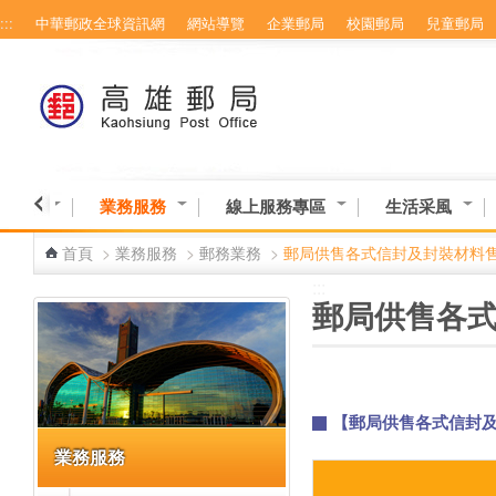
:::
中華郵政全球資訊網
網站導覽
企業郵局
校園郵局
兒童郵局
跳到主要內容區塊
業資訊
業務服務
線上服務專區
生活采風
首頁
>
業務服務
>
郵務業務
>
郵局供售各式信封及封裝材料
:::
:::
郵局供售各
【郵局供售各式信封
業務服務