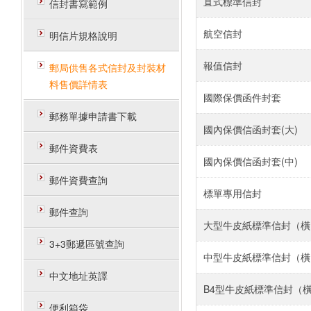
直式標準信封
信封書寫範例
航空信封
明信片規格說明
報值信封
郵局供售各式信封及封裝材
料售價詳情表
國際保價函件封套
郵務單據申請書下載
國內保價信函封套(大)
郵件資費表
國內保價信函封套(中)
郵件資費查詢
標單專用信封
郵件查詢
大型牛皮紙標準信封（橫）3
3+3郵遞區號查詢
中型牛皮紙標準信封（橫）2
中文地址英譯
B4型牛皮紙標準信封（橫）
便利箱袋