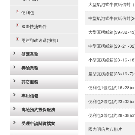
大型氣泡式牛皮紙信封（4
便利包
中型氣泡式牛皮紙信封(26.5
國際快捷郵件
大型瓦楞紙箱(39×32×43
兩岸郵政速遞(快捷)
中型瓦楞紙箱(29×21×32
儲匯業務
小型瓦楞紙箱(23×16×18
壽險業務
扁型瓦楞紙箱(23×16×7)
其它服務
便利包1號包(約16×28)c
專用信箱
便利包2號包(約23×32)c
壽險預約投保服務
便利包3號包(約28×38)c
受理申請閱覽檔案
國內明信片八聯片