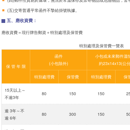
(四)郵件性質易於腐壞，無法於常溫保存及禁寄物品或危險物品，皆
(五)交寄普通平常函件不摯給掛號執據。
五、應收資費：
應收資費＝現行牌告郵資＋特別處理及保管費
特別處理及保管費一覽表
函件
小包或未來郵件溫
(小包除外)
約23x14x13(公分
保 管 年 限
特別處理費
保管費
特別處理費
保
15天以上～
80
150
150
2
不逾3年
逾 3年～不
80
300
150
5
逾 6年