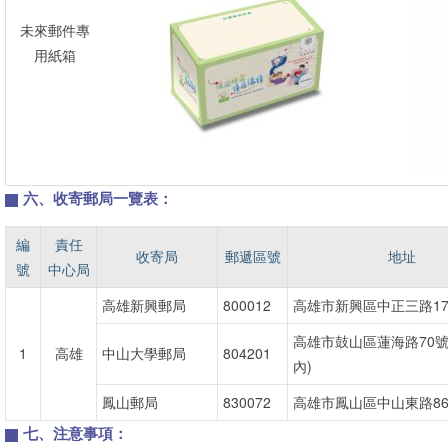
未來郵件專
用紙箱
六、收寄郵局一覽表：
編
責任
收寄局
郵遞區號
地址
號
中心局
高雄新興郵局
800012
高雄市新興區中正三路17
高雄市鼓山區蓮海路70號
1
高雄
中山大學郵局
804201
內)
鳳山郵局
830072
高雄市鳳山區中山東路86
七、注意事項：