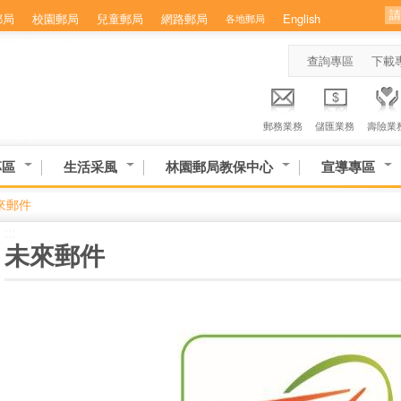
郵局
校園郵局
兒童郵局
網路郵局
English
各地郵局
查詢專區
下載
郵務業務
儲匯業務
壽險業
專區
生活采風
林園郵局教保中心
宣導專區
來郵件
:::
未來郵件