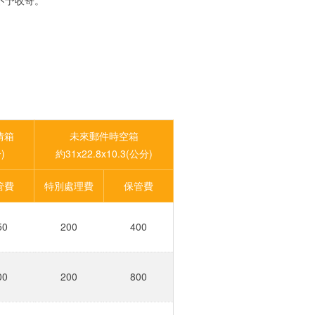
不予收寄。
情箱
未來郵件時空箱
)
約31x22.8x10.3(公分)
管費
特別處理費
保管費
50
200
400
00
200
800