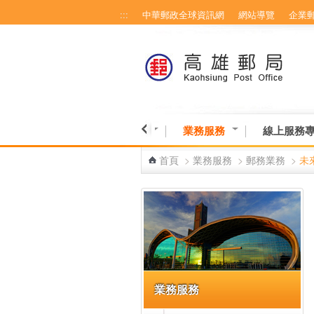
:::
中華郵政全球資訊網
網站導覽
企業
跳到主要內容區塊
博物館-高雄館
營業資訊
業務服務
線上服務
首頁
>
業務服務
>
郵務業務
>
未
:::
業務服務