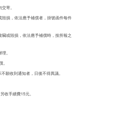
勿交寄。
或毀損，依法應予補償者，掛號函件每件
被竊或毀損，依法應予補償時，按所報之
辦理。
償。
或表示不願收到通知者，日後不得異議。
另收手續費15元。
。