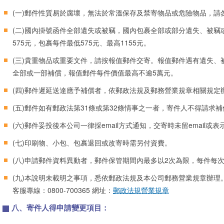
(一)郵件性質易於腐壞，無法於常溫保存及禁寄物品或危險物品，請
(二)國內掛號函件全部遺失或被竊，國內包裹全部或部分遺失、被竊
575元，包裹每件最低575元、最高1155元。
(三)貴重物品或重要文件，請按報值郵件交寄。報值郵件遇有遺失、
全部或一部補償，報值郵件每件價值最高不逾5萬元。
(四)郵件遲延送達應予補償者，依郵政法規及郵務營業規章相關規定
(五)郵件如有郵政法第31條或第32條情事之一者，寄件人不得請求補
(六)郵件妥投後本公司一律採email方式通知，交寄時未留email
(七)印刷物、小包、包裹退回或改寄時需另付資費。
(八)申請郵件資料異動者，郵件保管期間內最多以2次為限，每件每次
(九)本說明未載明之事項，悉依郵政法規及本公司郵務營業規章辦理
客服專線：0800-700365 網址：
郵政法規營業規章
八、寄件人得申請變更項目：