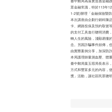
臺中郵局為落實普惠金融
眾金融常識，特於113年1
1-2號)辦理「金融保險
本次講座由企劃行銷科陳品
卡、網路投保及預約取號
的支付工具進行聰明消費
轉人生的風險，淺顯易懂
念。另因詐騙事件頻傳，
由實際案例分享，加深防
本局護理師量測血壓、體
臺中郵局葉玉瑕局長表示
方式和豐富多元的內容，使
獎」活動，讓社區民眾聰