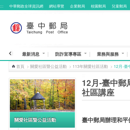
:::
中華郵政全球資訊網
網站導覽
企業郵局
校園郵局
兒童郵局
跳到主要內容區塊
最新消息
防詐宣導專區
業務與服務
首頁
>
關愛社區暨公益活動
>
113年關愛社區活動
>
12月-
:::
:::
12月-臺中
社區講座
臺中郵局辦理和平
關愛社區暨公益活動