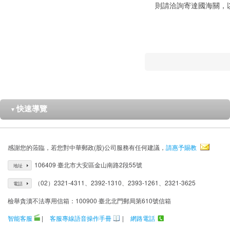
則請洽詢寄達國海關，
快速導覽
▼
感謝您的蒞臨，若您對中華郵政(股)公司服務有任何建議，
請惠予賜教
106409 臺北市大安區金山南路2段55號
地址
（02）2321-4311、2392-1310、2393-1261、2321-3625
電話
檢舉貪瀆不法專用信箱：100900 臺北北門郵局第610號信箱
智能客服
|
客服專線語音操作手冊
|
網路電話