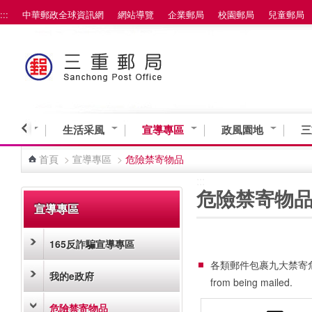
:::
中華郵政全球資訊網
網站導覽
企業郵局
校園郵局
兒童郵局
跳到主要內容區塊
業資訊
生活采風
宣導專區
政風園地
三
首頁
>
宣導專區
>
危險禁寄物品
:::
:::
危險禁寄物
宣導專區
165反詐騙宣導專區
各類郵件包裹九大禁寄危險物品 The 
我的e政府
from being mailed.
危險禁寄物品