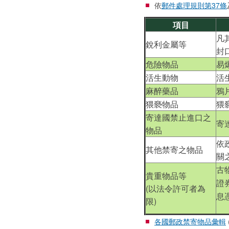
依
郵件處理規則第37條
項目
凡
銳利金屬等
封
危險物品
易
活生動物
活
麻醉藥品
鴉
猥褻物品
猥
寄達國禁止進口之
寄
物品
依
其他禁寄之物品
關
古
貴重物品等
證
(以法令許可者為
息
限)
各國郵政禁寄物品彙輯