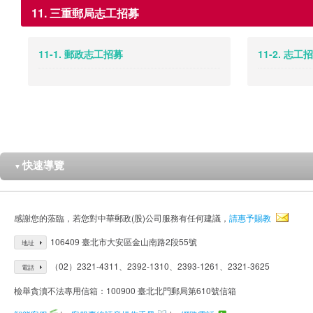
11. 三重郵局志工招募
11-1. 郵政志工招募
11-2. 志
快速導覽
▼
感謝您的蒞臨，若您對中華郵政(股)公司服務有任何建議，
請惠予賜教
106409 臺北市大安區金山南路2段55號
地址
（02）2321-4311、2392-1310、2393-1261、2321-3625
電話
檢舉貪瀆不法專用信箱：100900 臺北北門郵局第610號信箱