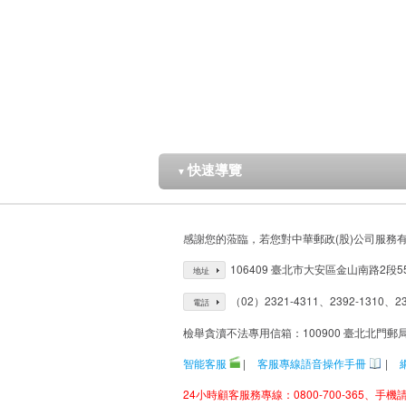
快速導覽
▼
感謝您的蒞臨，若您對中華郵政(股)公司服務
106409 臺北市大安區金山南路2段5
地址
（02）2321-4311、2392-1310、23
電話
檢舉貪瀆不法專用信箱：100900 臺北北門郵
智能客服
|
客服專線語音操作手冊
|
24小時顧客服務專線：0800-700-365、手機請改