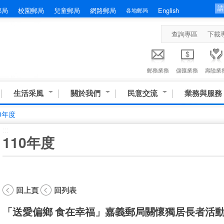
郵局
校園郵局
兒童郵局
網路郵局
English
各地郵局
查詢專區
下載
郵務業務
儲匯業務
壽險業
生活采風
關於我們
民意交流
業務與服務
0年度
:::
110年度
回上頁
回列表
「送愛偏鄉 食在幸福」嘉義郵局關懷獨居長者活