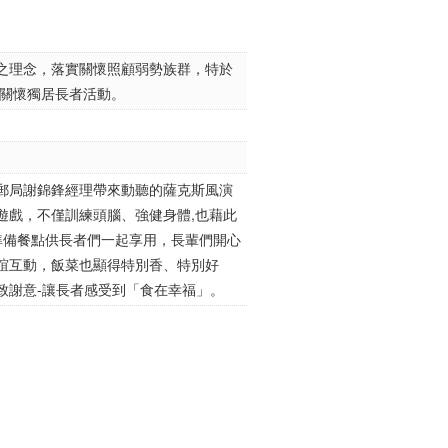
之理念，落實關懷照顧弱勢族群，特於
」關懷獨居長者活動。
郵局謝錦鋒經理帶來動聽的薩克斯風演
遊戲，不僅訓練頭腦、強健身體,也藉此
準備餐點供長者們一起享用，長輩們開心
誼互動，飯菜也顯得特別香、特別好
致謝意-讓長者感受到「食在幸福」。