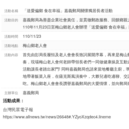
「送愛偏鄉 食在幸福」嘉義郵局關懷獨居長者活動
活動名稱
嘉義郵局為善盡企業社會責任，並貫徹郵政服務、回饋鄉親
活動目的
110年11月23日至梅山鄉老人會辦理「送愛偏鄉 食在幸福
110/11/23
活動時間
梅山鄉老人會
活動地點
首先由彭局長履恒及老人會會長致詞展開序幕，再來是梅山
活動內容
奏，現場梅山老人會何老師帶領長者們一同做健康操及互動
活動讓長者踏出家門! 同時嘉義郵局也請來當地餐廳主廚，
地帶著飯菜入座，在薩克斯風演奏中，大夥兒邊吃邊聊、交
吃。梅山鄉老人會會長讚譽嘉義郵局的大愛情懷，並向郵局
嘉義郵局
主辦單位
活動成果：
台灣民眾電子報
https://www.allnews.tw/news/26648#.YZyoXzqdec4.lineme