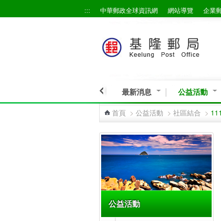
:::
中華郵政全球資訊網
網站導覽
企業
跳到主要內容區塊
最新消息
公益活動
首頁
>
公益活動
>
社區結合
>
1
:::
公益活動