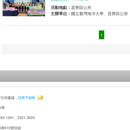
活動地點：
貢寮區公所
主辦單位：
國立臺灣海洋大學、貢寮區公所
1
有任何建議，
請惠予賜教
5號
93-1261、2321-3625
局第610號信箱