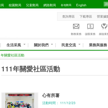
郵局
校園郵局
兒童郵局
網路郵局
English
各地郵局
查詢專區
下載專區
營業據
郵務業務
儲匯業務
壽險業
生活采風
關於我們
民意交流
業務與服務
11年關愛社區活動
:::
111年關愛社區活動
心有所薯
活動時間： 111/12/23