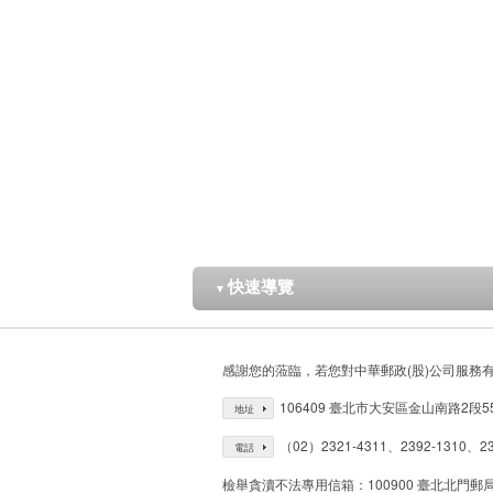
快速導覽
▼
感謝您的蒞臨，若您對中華郵政(股)公司服務
106409 臺北市大安區金山南路2段5
地址
（02）2321-4311、2392-1310、23
電話
檢舉貪瀆不法專用信箱：100900 臺北北門郵