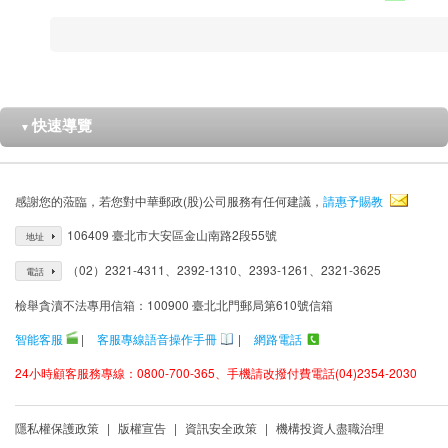
快速導覽
▼
感謝您的蒞臨，若您對中華郵政(股)公司服務有任何建議，
請惠予賜教
106409 臺北市大安區金山南路2段55號
地址
（02）2321-4311、2392-1310、2393-1261、2321-3625
電話
檢舉貪瀆不法專用信箱：100900 臺北北門郵局第610號信箱
智能客服
|
客服專線語音操作手冊
|
網路電話
24小時顧客服務專線：0800-700-365、手機請改撥付費電話(04)2354-2030
隱私權保護政策
|
版權宣告
|
資訊安全政策
|
機構投資人盡職治理