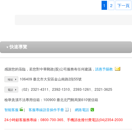
1
2
下一頁
快速導覽
▼
感謝您的蒞臨，若您對中華郵政(股)公司服務有任何建議，
請惠予賜教
106409 臺北市大安區金山南路2段55號
地址
（02）2321-4311、2392-1310、2393-1261、2321-3625
電話
檢舉貪瀆不法專用信箱：100900 臺北北門郵局第610號信箱
智能客服
|
客服專線語音操作手冊
|
網路電話
24小時顧客服務專線：0800-700-365、手機請改撥付費電話(04)2354-2030