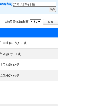
郵局查詢
請選擇鄉鎮市區
中山路3段130號‎
西後街2-1號‎
民鋒路15號‎
興東路69號‎