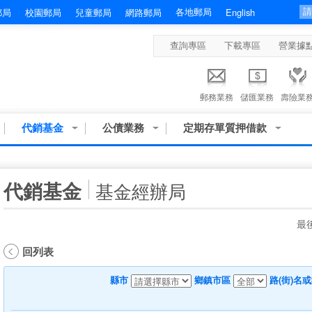
各地郵局
郵局
校園郵局
兒童郵局
網路郵局
English
查詢專區
下載專區
營業據
郵務業務
儲匯業務
壽險業
代銷基金
公債業務
定期存單質押借款
:::
代銷基金
基金經辦局
最後
回列表
縣市
鄉鎮市區
路(街)名