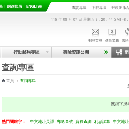
局
網路郵局
ENGLISH
查詢專區
下載專區
郵政出版
115 年 08 月 07 日 星期五
3 : 20 : 44
GMT+8 :
郵務業務
儲匯業務
壽險
行動郵局專區
壽險資訊公開
:::
查詢專區
首頁
>
查詢專區
關鍵字搜
熱門關鍵字：
中文地址英譯
郵遞區號
資費查詢
利息試算
中文地址