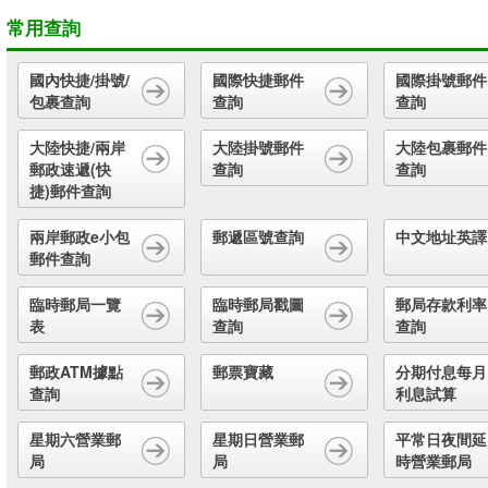
常用查詢
國內快捷/掛號/
國際快捷郵件
國際掛號郵件
包裹查詢
查詢
查詢
大陸快捷/兩岸
大陸掛號郵件
大陸包裹郵件
郵政速遞(快
查詢
查詢
捷)郵件查詢
兩岸郵政e小包
郵遞區號查詢
中文地址英譯
郵件查詢
臨時郵局一覽
臨時郵局戳圖
郵局存款利率
表
查詢
查詢
郵政ATM據點
郵票寶藏
分期付息每月
查詢
利息試算
星期六營業郵
星期日營業郵
平常日夜間延
局
局
時營業郵局