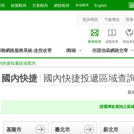
郵局
校園郵局
兒童郵局
網路郵局
各地郵局
English
查詢專區
下載專區
營業
郵務業務
儲匯業務
壽險業
郵務網路服務系統-改投改寄
i郵箱
存證信函網路交寄
內快捷投遞區域查詢
:::
國內快捷投遞區域查
國內快捷
最後
請選擇欲查詢之區
基隆市
臺北市
新北市