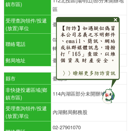
112北投區(陽明山)部分未開辦地
鎮市區)
區
受理查詢領件/投遞
臺北郵局士林投遞股
(放置)單位
02-28859358
聯絡電話
轉23、24
郵局地址
臺北市士林區基河路14號3樓
縣市
臺北市
非快捷投遞區域(鄉
114內湖區部分未開辦地區
鎮市區)
受理查詢領件/投遞
內湖郵局郵務股
(放置)單位
02-27901070