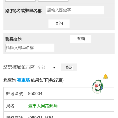
路(街)名或鄉里名稱
郵局查詢
請選擇鄉鎮市區
您查詢
臺東縣
結果如下(共27筆)
郵遞區號
950004
局名
臺東大同路郵局
服務電話
(089)31-1654