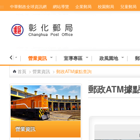
:::
中華郵政全球資訊網
網站導覽
企業郵局
校園郵局
兒童郵局
跳到主要內容區塊
務專區
營業資訊
宣導專區
政風園地
郵
首頁
>
營業資訊
>
郵政ATM據點查詢
:::
:::
郵政ATM據
營業資訊