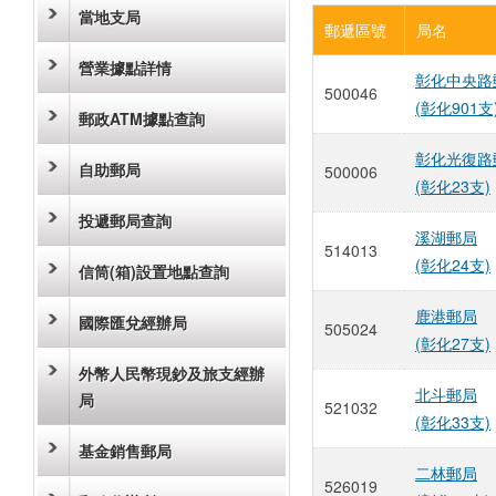
當地支局
郵遞區號
局名
營業據點詳情
彰化中央路
500046
(彰化901支
郵政ATM據點查詢
彰化光復路
自助郵局
500006
(彰化23支)
投遞郵局查詢
溪湖郵局
514013
(彰化24支)
信筒(箱)設置地點查詢
鹿港郵局
國際匯兌經辦局
505024
(彰化27支)
外幣人民幣現鈔及旅支經辦
北斗郵局
局
521032
(彰化33支)
基金銷售郵局
二林郵局
526019