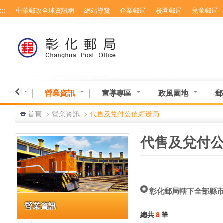
:::
中華郵政全球資訊網
網站導覽
企業郵局
校園郵局
兒童郵局
跳到主要內容區塊
務專區
營業資訊
宣導專區
政風園地
郵
首頁
>
營業資訊
>
代售及兌付公債經辦局
:::
:::
代售及兌付
彰化郵局轄下全部縣
營業資訊
總共
8
筆