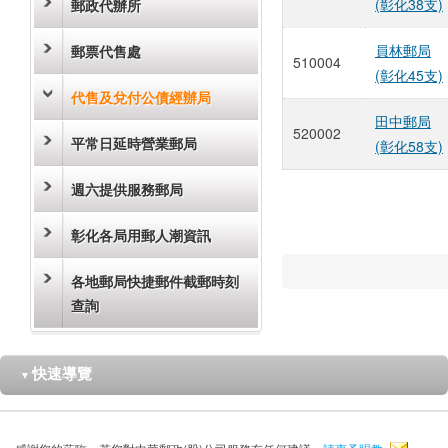
(彰化38支)
郵政代辦所
員林郵局
郵票代售處
510004
(彰化45支)
代售及兌付公債經辦局
田中郵局
520002
平常日延時營業郵局
(彰化58支)
週六提供服務郵局
彰化各局用郵人潮資訊
各地郵局快捷郵件截郵時刻
查詢
快速導覽
▼