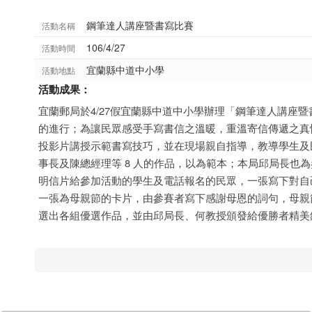
鋼筆達人講座暨書寫比賽
活動名稱
106/4/27
活動時間
宜蘭縣中道中小學
活動地點
活動成果：
宜蘭郵局於4/27假宜蘭縣中道中小學辦理「鋼筆達人講座
的進行；為讓民眾感受手寫書信之溫暖，重溫寄信傳遞之真
投影片講授示範書寫技巧，並在現場親自指導，教導學生及
事長及陳總經理等 8 人的作品，以為範本；本局邱局長也
明信片給參加活動的學生及電話報名的民眾，一張寫下對自
一張為母親節的卡片，由參賽者寫下感謝母恩的詞句，母親
選出各組優選作品，並由邱局長、何教授頒發給優勝者精美