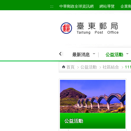
:::
中華郵政全球資訊網
網站導覽
企業
跳到主要內容區塊
最新消息
公益活動
首頁
>
公益活動
>
社區結合
>
1
:::
公益活動