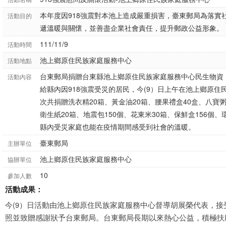
本年度因918強震對本池上造成嚴重損害，臺東郵局為落實
活動目的
遞溫暖與關懷，並善盡企業社會責任，提升郵政公益形象。
111/11/9
活動時間
池上鄉原住民族家庭服務中心
活動地點
台東郵局捐贈台東縣池上鄉原住民族家庭服務中心民生物資
活動內容
給縣內因918強震受災的居民，今(9）日上午在池上鄉原
次共捐贈洗衣精20箱、黃金油20箱、腰果禮盒40盒、八寶粥
衛生紙20箱、地震包150個、花東米30箱、保鮮盒156個、
縣內受災家庭也能在疫情期間感受到社會的溫暖。
臺東郵局
主辦單位
池上鄉原住民族家庭服務中心
協辦單位
10
參加人數
活動成果：
今(9）日活動由池上鄉原住民族家庭服務中心督導胡展榮代表，
照並致贈感謝狀予台東郵局。台東郵局長期以來熱心公益，積極扶