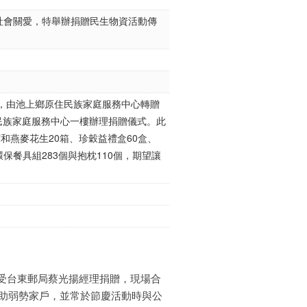
社會關愛，特舉辦捐贈民生物資活動傳
，由池上鄉原住民族家庭服務中心轉贈
住民族家庭服務中心一樓辦理捐贈儀式。此
和燕麥花生20箱、珍穀益禮盒60盒、
環保餐具組283個與抱枕110個，期望讓
接受台東郵局蔡光揚經理捐贈，現場合
助弱勢家戶，並常於節慶活動時與公