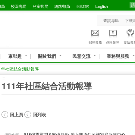
郵局
校園郵局
兒童郵局
網路郵局
English
各地郵局
查詢專區
下載
郵務業務
儲匯業務
壽險業
東郵趣
關於我們
民意交流
業務與服務
11年社區結合活動報導
:::
111年社區結合活動報導
回上頁
回列表
918強震慰問及關懷活動-池上鄉原住民族家庭服務中心
活動名稱