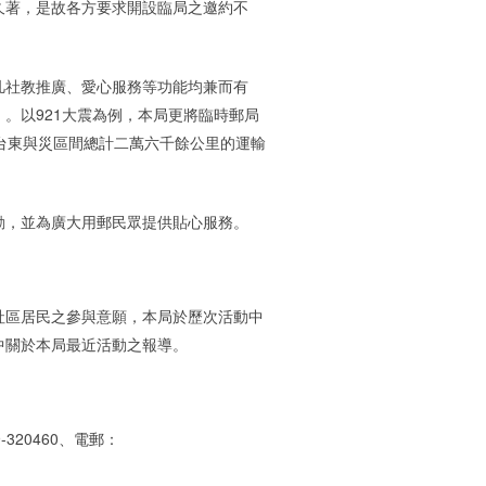
久著，是故各方要求開設臨局之邀約不
社教推廣、愛心服務等功能均兼而有
。以921大震為例，本局更將臨時郵局
台東與災區間總計二萬六千餘公里的運輸
。
，並為廣大用郵民眾提供貼心服務。
區居民之參與意願，本局於歷次活動中
中關於本局最近活動之報導。
20460、電郵：