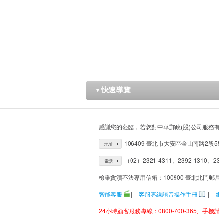
快速導覽
▼
感謝您的蒞臨，若您對中華郵政(股)公司服務
106409 臺北市大安區金山南路2段5
地址
（02）2321-4311、2392-1310、23
電話
檢舉貪瀆不法專用信箱：100900 臺北北門郵
智能客服
|
客服專線語音操作手冊
|
24小時顧客服務專線：0800-700-365、手機請改