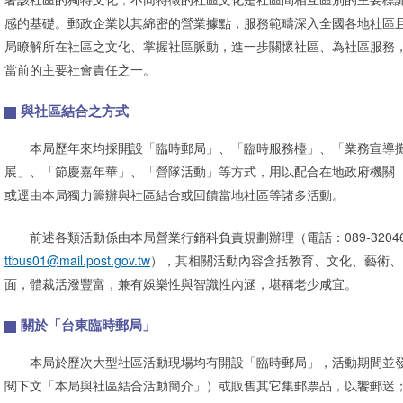
感的基礎。郵政企業以其綿密的營業據點，服務範疇深入全國各地社區
局瞭解所在社區之文化、掌握社區脈動，進一步關懷社區、為社區服務
當前的主要社會責任之一。
與社區結合之方式
本局歷年來均採開設「臨時郵局」、「臨時服務檯」、「業務宣導攤
展」、「節慶嘉年華」、「營隊活動」等方式，用以配合在地政府機關
或逕由本局獨力籌辦與社區結合或回饋當地社區等諸多活動。
前述各類活動係由本局營業行銷科負責規劃辦理（電話：089-3204
ttbus01@mail.post.gov.tw
），其相關活動內容含括教育、文化、藝術、
面，體裁活潑豐富，兼有娛樂性與智識性內涵，堪稱老少咸宜。
關於「台東臨時郵局」
本局於歷次大型社區活動現場均有開設「臨時郵局」，活動期間並發
閱下文「本局與社區結合活動簡介」）或販售其它集郵票品，以饗郵迷