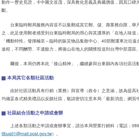
動作一歷史見證，卡中圖文並茂，深具教化意義及典藏價值，因其口碑
斷。
台東臨時郵局服務內容並不以集郵或其它郵、儲、壽業務自限，舉凡
之，此足使用郵者感受到台東臨時郵局的用心與其濃厚的「在地人味道」
「機動特性」發揮極至～臨時的賑災物品集散中心、40部郵運車次往返
途程，不問酬勞、不遺餘力，將後山在地人的關懷投送到台灣中部震區
爾後，本局仍將本此「後山精神」，繼續參與台東縣內各項社區活動
本局其它各類社區活動
由於社區活動具有行銷（業務）與宣導（政令）之意涵，故為提高社
均備妥各式精美禮品以反饋社區，敬請密切注意本局「最新消息」網頁
社區結合活動之申請或會辦
上述各類活動之申請或會辦事宜，請洽本局營業行銷科（電話：089-3
ttbus01@mail.post.gov.tw
）。