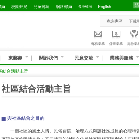
郵局
校園郵局
兒童郵局
網路郵局
English
各地郵局
查詢專區
下載
郵務業務
儲匯業務
壽險業
東郵趣
關於我們
民意交流
業務與服務
區結合活動主旨
:::
社區結合活動主旨
與社區結合之目的
一個社區的風土人情、民俗習慣、治理方式與該社區成員的心理特質
著該社區的獨特文化；不同特徵的社區文化是社區間相互區別的主要標