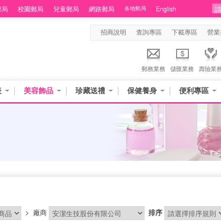
郵局
校園郵局
兒童郵局
網路郵局
各地郵局
English
招商說明
查詢專區
下載專區
營業
郵務業務
儲匯業務
壽險業
表
美容飾品
珍藏送禮
保健養身
便利專區
>
廠商
排序