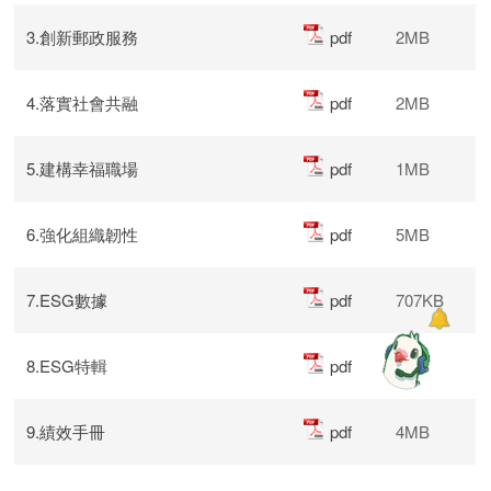
3.創新郵政服務
pdf
2MB
4.落實社會共融
pdf
2MB
5.建構幸福職場
pdf
1MB
6.強化組織韌性
pdf
5MB
7.ESG數據
pdf
707KB
8.ESG特輯
pdf
4MB
9.績效手冊
pdf
4MB