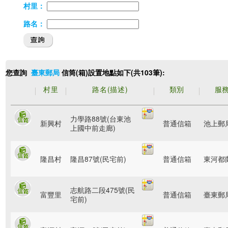
村里：
路名：
您查詢
信筒(箱)設置地點如下(共103筆):
臺東郵局
村里
路名(描述)
類別
服
力學路88號(台東池
新興村
普通信箱
池上郵
上國中前走廊)
隆昌村
隆昌87號(民宅前)
普通信箱
東河都
志航路二段475號(民
富豐里
普通信箱
臺東郵
宅前)