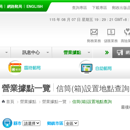
局
網路郵局
ENGLISH
查詢專區
下載專區
郵政出版
115 年 08 月 07 日 星期五
19 : 29 : 21
GMT+8 :
郵務業務
儲匯業務
壽險
訊息中心
營業據點
:::
營業據點一覽
信筒(箱)設置地點查詢
首頁
>
營業據點
>
營業據點一覽
>
信筒(箱)設置地點查詢
最後
縣市
鄉鎮市區