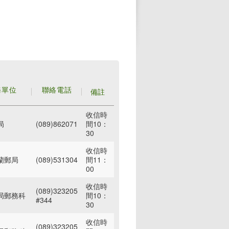
務單位
聯絡電話
備註
收信時
局
(089)862071
間10：
30
收信時
蘭郵局
(089)531304
間11：
00
收信時
(089)323205
局郵務科
間10：
#344
30
收信時
(089)323205