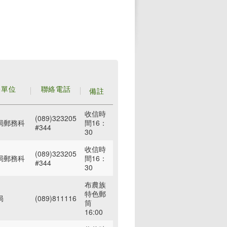
務單位
聯絡電話
備註
收信時
(089)323205
局郵務科
間16：
#344
30
收信時
(089)323205
局郵務科
間16：
#344
30
布農族
特色郵
局
(089)811116
筒
16:00