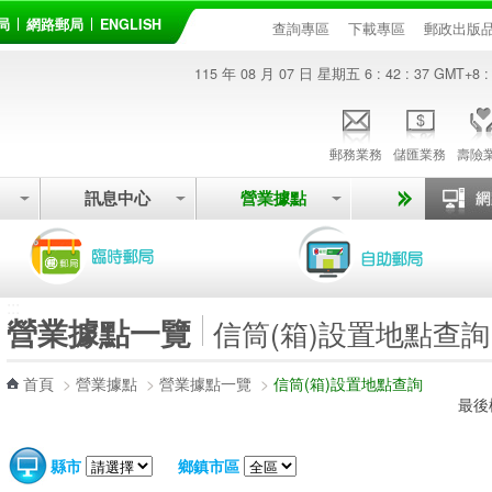
局
網路郵局
ENGLISH
查詢專區
下載專區
郵政出版
115 年 08 月 07 日 星期五
6 : 42 : 37
GMT+8 :
郵務業務
儲匯業務
壽險
訊息中心
營業據點
:::
營業據點一覽
信筒(箱)設置地點查詢
首頁
>
營業據點
>
營業據點一覽
>
信筒(箱)設置地點查詢
最後
縣市
鄉鎮市區