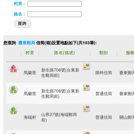
村里：
路名：
您查詢
信筒(箱)設置地點如下(共103筆):
臺東郵局
村里
路名(描述)
類別
服
新生路706號(台東新
馬蘭里
限時信筒
臺東郵
生郵局前)
新生路706號(台東新
馬蘭里
普通信筒
臺東郵
生郵局前)
山界27號(海端郵局
海端村
普通信筒
關山郵
前)