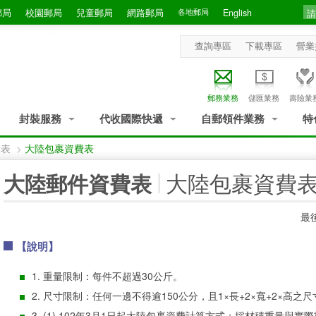
郵局
校園郵局
兒童郵局
網路郵局
各地郵局
English
查詢專區
下載專區
營業
郵務業務
儲匯業務
壽險業
封裝服務
代收國際快遞
自郵領件業務
特
費表
>
大陸包裹資費表
:::
大陸包裹資費
大陸郵件資費表
最後
【說明】
1. 重量限制：每件不超過30公斤。
2. 尺寸限制：任何一邊不得逾150公分，且1×長+2×寬+2×高之
3. (1) 102年3月1日起大陸包裹資費計算方式：採材積重量