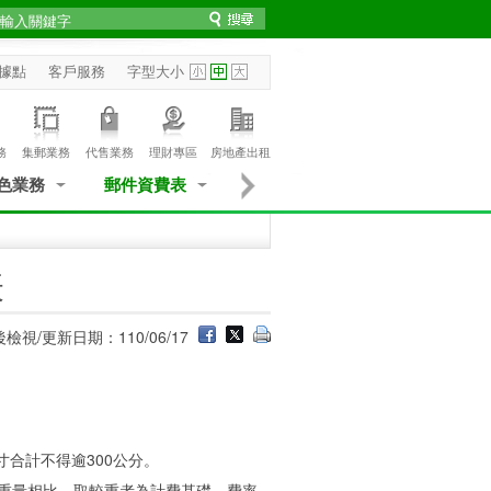
據點
客戶服務
字型大小
務
集郵業務
代售業務
理財專區
房地產出租
色業務
郵件資費表
表
檢視/更新日期：110/06/17
尺寸合計不得逾300公分。
與實際重量相比，取較重者為計費基礎，費率