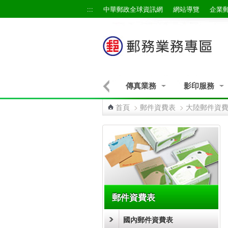
跳到主要內容區塊
:::
中華郵政全球資訊網
網站導覽
企業
物流業務
未來郵件業務
傳真業務
影印服務
首頁
>
郵件資費表
>
大陸郵件資
:::
郵件資費表
國內郵件資費表