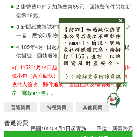
2.掛號費每件另加新臺幣65元、回執費每件另加新
臺幣18元。
3.新聞紙或雜誌有郵務營業規章第28條所定情形之
一者，應按印刷物付費交寄。
4.105年4月1日起水陸函件僅收受平常函件，不提
供掛號、回執服務。
※自115年1月14日起，寄往大陸地區之「航空普通掛
號小包（含附回執）」，敬請改寄同具掛號服務(含
收件人簽收、郵件追蹤、書面查詢及補償機制)之
兩
岸「郵政e小包」
。
普通資費
特種資費
其他資費
普通資費
民國105年4月1日起實施 單位：新臺幣元