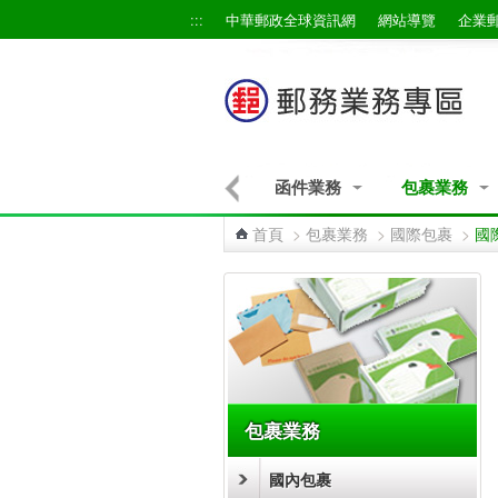
跳到主要內容區塊
:::
中華郵政全球資訊網
網站導覽
企業
信函網路交寄
快捷業務
函件業務
包裹業務
首頁
>
包裹業務
>
國際包裹
>
國
:::
包裹業務
國內包裹