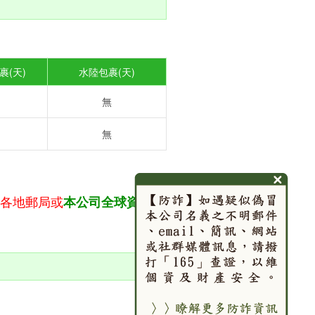
裹(天)
水陸包裹(天)
無
無
洽各地郵局或
本公司全球資訊網