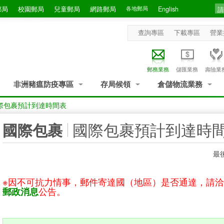
郵局
校園郵局
兒童郵局
網路郵局
各地郵局
English
查詢專區
下載專區
營業
郵務業務
儲匯業務
壽險業
非洲豬瘟防疫專區
存局候領
倉儲物流業務
際包裹預計到達時間表
:::
國際包裹預計到達時
國際包裹
最後
※因不可抗力情事，郵件寄達國（地區）是否通達，請
公告。
郵政消息