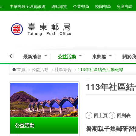
:::
中華郵政全球資訊網
網站導覽
企業郵局
校園郵局
兒童郵局
跳到主要內容區塊
最新消息
公益活動
東郵趣
關於我
首頁
>
公益活動
>
社區結合
>
113年社區結合活動報導
:::
:::
113年社區
回上頁
回列表
公益活動
暑期親子集郵研習