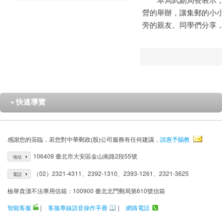
營的舉辦，讓集郵的小
旁的親友、同學們分享
快速導覽
▼
感謝您的蒞臨，若您對中華郵政(股)公司服務有任何建議，
請惠予賜教
106409 臺北市大安區金山南路2段55號
地址
（02）2321-4311、2392-1310、2393-1261、2321-3625
電話
檢舉貪瀆不法專用信箱：100900 臺北北門郵局第610號信箱
智能客服
|
客服專線語音操作手冊
|
網路電話