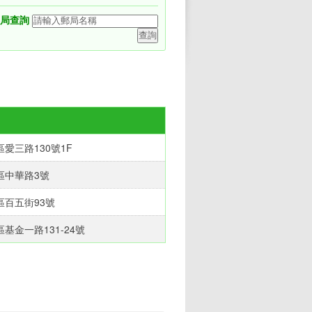
局查詢
愛三路130號1F‎
中華路3號‎
百五街93號‎
基金一路131-24號‎