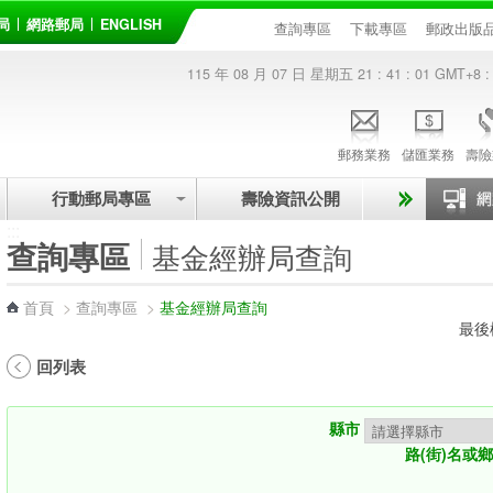
局
網路郵局
ENGLISH
查詢專區
下載專區
郵政出版
115 年 08 月 07 日 星期五
21 : 41 : 02
GMT+8 :
郵務業務
儲匯業務
壽險
行動郵局專區
壽險資訊公開
:::
查詢專區
基金經辦局查詢
首頁
>
查詢專區
>
基金經辦局查詢
最後
回列表
縣市
路(街)名或