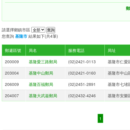
郵
請選擇鄉鎮市區
您查詢
基隆市
結果如下(共4筆)
郵遞區號
局名
服務電話
局址
200009
基隆愛三路郵局
(02)2421-0113
基隆市仁愛區
203004
基隆中山郵局
(02)2421-0160
基隆市中山區
206009
基隆百福郵局
(02)2451-2891
基隆市七堵區
204007
基隆大武崙郵局
(02)2432-4246
基隆市安樂區
1