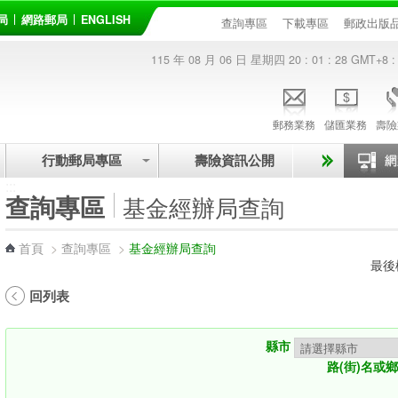
局
網路郵局
ENGLISH
查詢專區
下載專區
郵政出版
115 年 08 月 06 日 星期四
20 : 01 : 28
GMT+8 :
郵務業務
儲匯業務
壽險
行動郵局專區
壽險資訊公開
:::
查詢專區
基金經辦局查詢
首頁
>
查詢專區
>
基金經辦局查詢
最後
回列表
縣市
路(街)名或