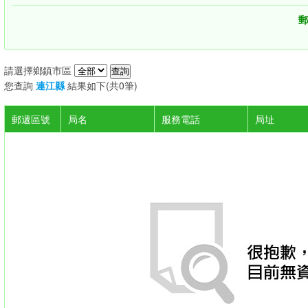
郵
請選擇鄉鎮市區
您查詢
連江縣
結果如下(共0筆)
郵遞區號
局名
服務電話
局址