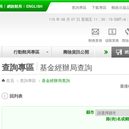
局
網路郵局
ENGLISH
查詢專區
下載專區
郵政出版
115 年 08 月 07 日 星期五
11 : 35 : 15
GMT+8 :
郵務業務
儲匯業務
壽險
行動郵局專區
壽險資訊公開
:::
查詢專區
基金經辦局查詢
首頁
>
查詢專區
>
基金經辦局查詢
最後
回列表
縣市
路(街)名或