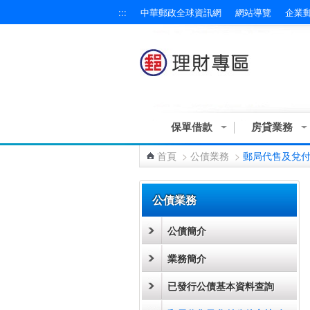
:::
中華郵政全球資訊網
網站導覽
企業
跳到主要內容區塊
保單借款
房貸業務
首頁
>
公債業務
>
郵局代售及兌
:::
公債業務
公債簡介
業務簡介
已發行公債基本資料查詢