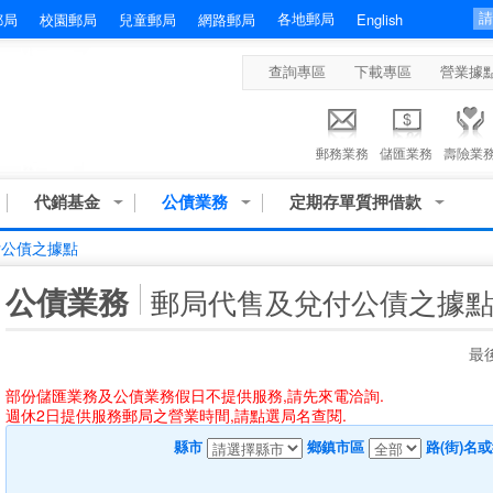
各地郵局
郵局
校園郵局
兒童郵局
網路郵局
English
查詢專區
下載專區
營業據
郵務業務
儲匯業務
壽險業
代銷基金
公債業務
定期存單質押借款
付公債之據點
:::
公債業務
郵局代售及兌付公債之據
最後
部份儲匯業務及公債業務假日不提供服務,請先來電洽詢.
週休2日提供服務郵局之營業時間,請點選局名查閱.
縣市
鄉鎮市區
路(街)名