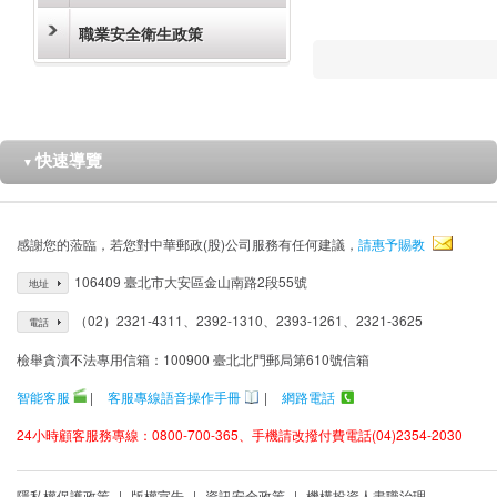
職業安全衛生政策
快速導覽
▼
感謝您的蒞臨，若您對中華郵政(股)公司服務有任何建議，
請惠予賜教
106409 臺北市大安區金山南路2段55號
地址
（02）2321-4311、2392-1310、2393-1261、2321-3625
電話
檢舉貪瀆不法專用信箱：100900 臺北北門郵局第610號信箱
智能客服
|
客服專線語音操作手冊
|
網路電話
24小時顧客服務專線：0800-700-365、手機請改撥付費電話(04)2354-2030
隱私權保護政策
|
版權宣告
|
資訊安全政策
|
機構投資人盡職治理