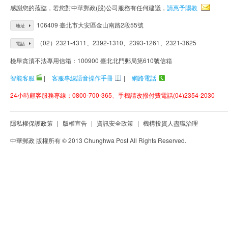
感謝您的蒞臨，若您對中華郵政(股)公司服務有任何建議，
請惠予賜教
106409 臺北市大安區金山南路2段55號
地址
（02）2321-4311、2392-1310、2393-1261、2321-3625
電話
檢舉貪瀆不法專用信箱：100900 臺北北門郵局第610號信箱
智能客服
|
客服專線語音操作手冊
|
網路電話
24小時顧客服務專線：0800-700-365、手機請改撥付費電話(04)2354-2030
隱私權保護政策
|
版權宣告
|
資訊安全政策
|
機構投資人盡職治理
中華郵政 版權所有 © 2013 Chunghwa Post All Rights Reserved.