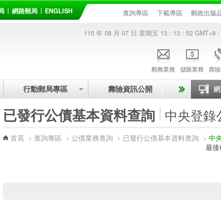
局
網路郵局
ENGLISH
查詢專區
下載專區
郵政出版
115 年 08 月 07 日 星期五
13 : 13 : 52
GMT+8 :
郵務業務
儲匯業務
壽險
行動郵局專區
壽險資訊公開
:::
已發行公債基本資料查詢
中央登錄
首頁
>
查詢專區
>
公債業務查詢
>
已發行公債基本資料查詢
>
中
最後