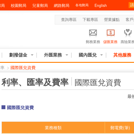
郵局
校園郵局
兒童郵局
網路郵局
各地郵局
English
查詢專區
下載專區
營業據點
客戶
郵務業務
儲匯業務
壽險業
劃撥儲金
外匯業務
國內匯兌
其他服務
費率
>
國際匯兌資費
:::
利率、匯率及費率
國際匯兌資費
最後
國際匯兌資費
業務種類
郵電費(筆)