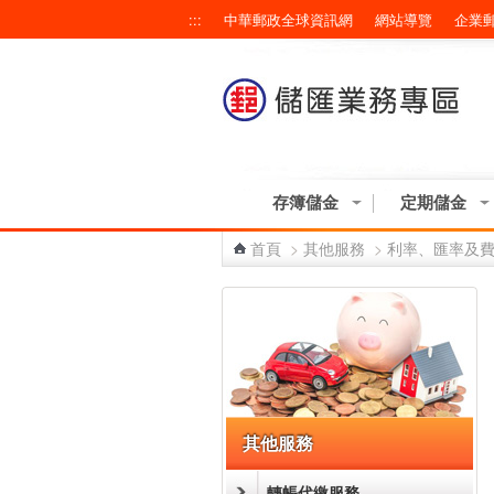
跳到主要內容區塊
:::
中華郵政全球資訊網
網站導覽
企業
存簿儲金
定期儲金
首頁
>
其他服務
>
利率、匯率及
:::
其他服務
轉帳代繳服務